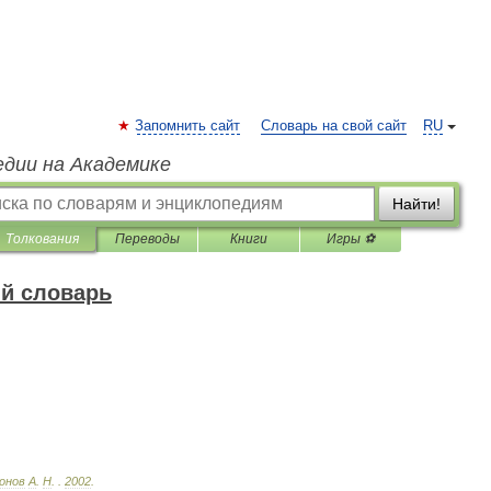
Запомнить сайт
Словарь на свой сайт
RU
едии на Академике
Найти!
Толкования
Переводы
Книги
Игры ⚽
й словарь
онов
А
.
Н
.
.
2002
.