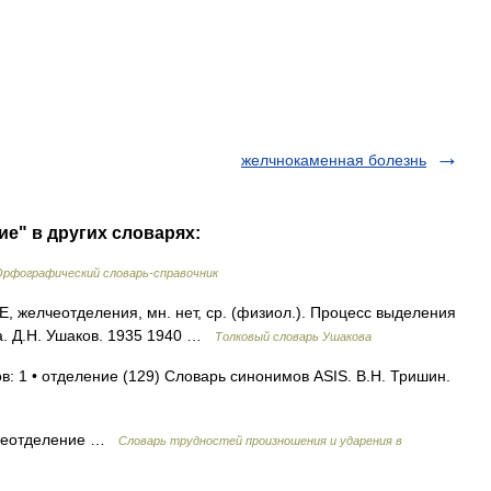
желчнокаменная болезнь
ие" в других словарях:
Орфографический словарь-справочник
елчеотделения, мн. нет, ср. (физиол.). Процесс выделения
а. Д.Н. Ушаков. 1935 1940 …
Толковый словарь Ушакова
в: 1 • отделение (129) Словарь синонимов ASIS. В.Н. Тришин.
чеотделение …
Словарь трудностей произношения и ударения в