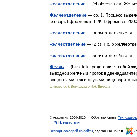
желчеотделение
— (choleresis) см. Же
Желчеотделение
— ср. 1. Процесс выделе
словарь Ефремовой. Т. Ф. Ефремова. 2
желчеотделение
— желчеотдел ение, я
желчеотделение
— (2 с), Пр. о желчеот
желчеотделение
— желчеотделе/ние, я
Желчь
— (bilis, fel) представляет собой
выводной желчный проток в двенадцатипер
веществами, так и другими пищеварител
словарь Ф.А. Брокгауза и И.А. Ефрона
© Академик, 2000-2026
Обратная связь:
Техподдерж
👣 Путешествия
Экспорт словарей на сайты
, сделанные на PHP,
Jo