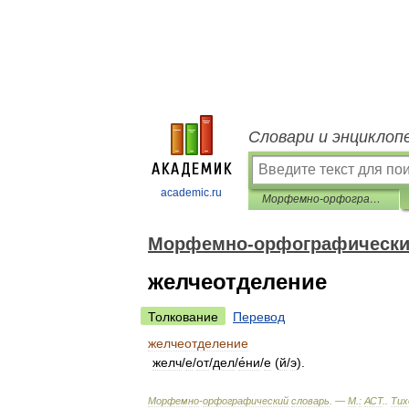
Словари и энциклоп
academic.ru
Морфемно-орфографический словарь
Морфемно-орфографически
желчеотделение
Толкование
Перевод
желчеотделение
желч
/
е
/
от
/
дел
/
е́ни
/
е
(
й
/
э
).
Морфемно
-
орфографический
словарь
. —
М
.
:
АСТ
.
.
Тих