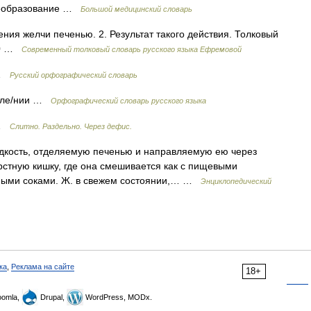
лчеобразование …
Большой медицинский словарь
ния желчи печенью. 2. Результат такого действия. Толковый
000 …
Современный толковый словарь русского языка Ефремовой
 …
Русский орфографический словарь
деле/нии …
Орфографический словарь русского языка
 …
Слитно. Раздельно. Через дефис.
 жидкость, отделяемую печенью и направляемую ею через
стную кишку, где она смешивается как с пищевыми
ьными соками. Ж. в свежем состоянии,… …
Энциклопедический
ка
,
Реклама на сайте
18+
omla,
Drupal,
WordPress, MODx.